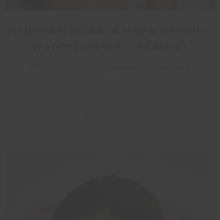
Prejuvenáció haladóknak: Hogyan mélyítheted
el a bőröd védelmét és fiatalítását?
Ha már ismered a prejuvenáció alapjait és elkezdtél
odafigyelni bőröd…
BŐVEBBEN