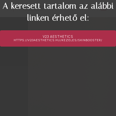
A keresett tartalom az alábbi
linken érhető el:
V23 AESTHETICS
HTTPS://V23AESTHETICS.HU/KEZELES/SKINBOOSTER/