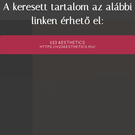
A keresett tartalom az alábbi
linken érhető el:
V23 AESTHETICS
HTTPS://V23AESTHETICS.HU/