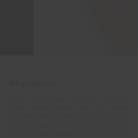
Bőrgyógyászat
Bőrünk, testünk elsődleges védvonalaként szervezetünk
általános egészségi állapotát tükrözi. A bőr bizonyos
elváltozásai többnyire a szervezet más betegségeivel is
szorosan összefüggésbe hozhatóak. Egyes bőrtünetek akár
komolyabb kórképek indikátoraként is jelentkezhetnek. Ezért