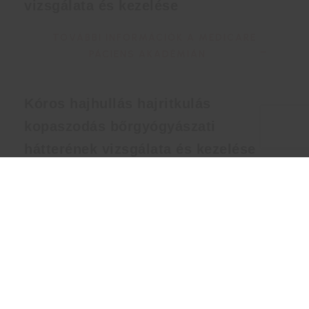
vizsgálata és kezelése
TOVÁBBI INFORMÁCIÓK A MEDICARE
PÁCIENS AKADÉMIÁN
Kóros hajhullás hajritkulás
kopaszodás bőrgyógyászati
hátterének vizsgálata és kezelése
Hajgyógyászatunkon számos helyi készítmény áll
rendelkezésünkre, amelyek átmenetileg megállítják,
javíthatják a hajvesztést. A célirányos hajkezelések
kiválasztásakor egyre nagyobb teret hódítanak a
nyomelemekben, aminosavakban gazdag mezoterápiás
hajkezelések, amelyeket alkalmazva hatásos esztétikai
eredmény érhető el.