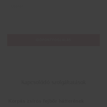
IDŐPONTFOGLALÁS
Kapcsolódó szolgáltatások
Korpás zsíros fejbőr hátterének