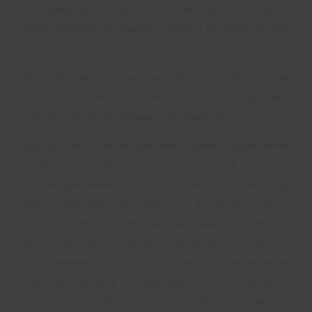
a bőrgyógyászat magánrendelés keretein belül végzett
alapos vizsgálatok elengedhetetlenek a háttérben álló okok
feltárásához és a megfelelő kezeléshez.
Bőrünk állapotának megóvása tehát nem csak esztétikai
szempontból, hanem a rendszeres szűrővizsgálatokon
keresztül, prevenciós jelleggel is elengedhetetlen.
Bőrgyógyászat szakterületünkön széles spektrummal
foglalkozunk a bőr, a haj és a körmök különböző
megbetegedéseivel. Valamint mindezek hátterének átfogó
diagnosztizálásával és szakszerű kezelésével. Egyes
hormonális hátterű elváltozások tekintetében (pattanásos,
aknés bőr, kóros hajhullás, kopaszodás, rendellenes
szőrnövekedés), vizsgálatainkat szoros együttműködésben
végezzük klinikánk endokrinológus szakorvosaival a
szükséges terápiák és gondozási folyamat célirányos