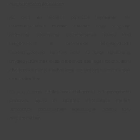
meghatározása érdekében.
Az akut és krónikus panaszok kezelésén túl,
intézményünkben minden esetben nagy hangsúlyt
helyezünk pácienseink egészségének hosszú távú
megőrzésére is, prevenciós bőrgyógyászati
szűrővizsgálataink keretein belül. Az éves rendszeres
anyajegyszűrésnek köszönhetően az esetleges rosszindulatú
elváltozások már jó eséllyel korai stádiumban felismerhetőek
és kezelhetőek.
Bőrgyógyász
aink hiteles szakértelemmel, a legmagasabb
szakorvosi fókusz és kezelési lehetőségek mellett
támogatják pácienseinket egészségük hosszú távú
megőrzésében.