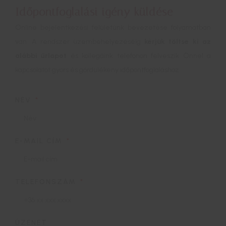
Időpontfoglalási igény küldése
Online bejelentkezési felületünk bevezetése folyamatban
van. A rendszer üzembehelyezéséig
kérjük töltse ki az
alábbi űrlapot
és kollegáink telefonon felveszik Önnel a
kapcsolatot gyors és gördülékeny időpontfoglaláshoz.
NÉV
E-MAIL CÍM
TELEFONSZÁM
ÜZENET