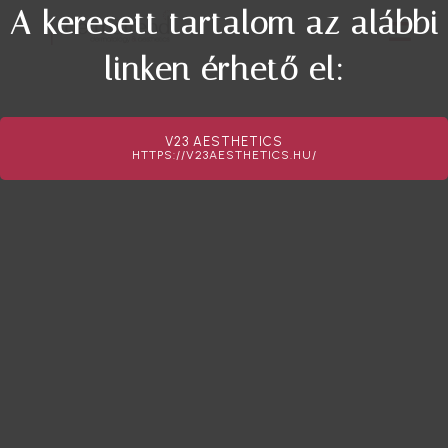
A keresett tartalom az alábbi
linken érhető el:
V23 AESTHETICS
HTTPS://V23AESTHETICS.HU/