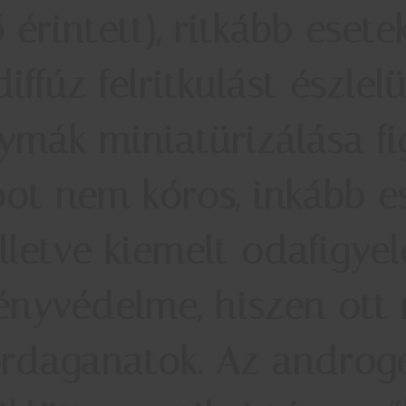
ő érintett), ritkább eset
iffúz felritkulást észlel
ymák miniatürizálása f
pot nem kóros, inkább es
illetve kiemelt odafigyel
fényvédelme, hiszen ott 
őrdaganatok. Az androg