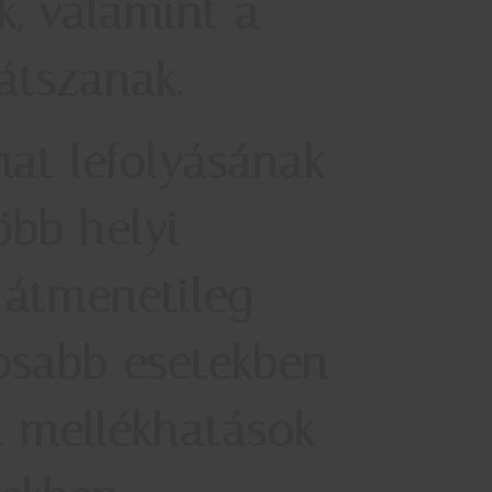
k, valamint a
átszanak.
mat lefolyásának
öbb helyi
 átmenetileg
lyosabb esetekben
 a mellékhatások