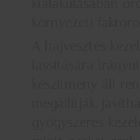
kialakulásában örö
környezeti faktoro
A hajvesztés keze
lassítására irányu
készítmény áll re
megállítják, javít
gyógyszeres kezelé