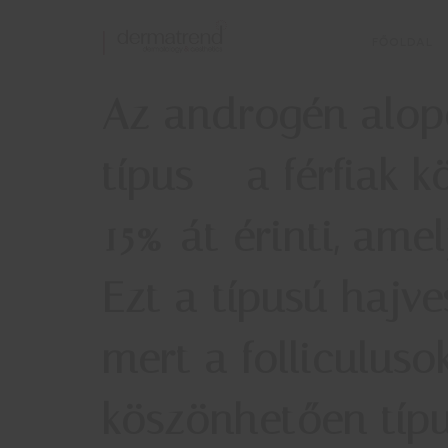
FŐOLDAL
Az
androgén alop
típus – a férfiak 
15%-át érinti, am
Ezt a típusú hajve
mert a folliculus
köszönhetően típu