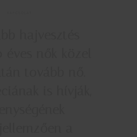
KAPCSOLAT
ibb hajvesztés
50 éves nők közel
után tovább nő.
iának is hívják,
kenységének
jellemzően a