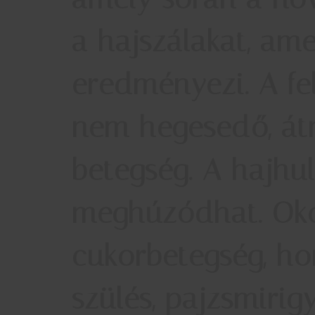
a hajszálakat, ame
eredményezi. A fe
nem hegesedő, átm
betegség. A hajhu
meghúzódhat. Okoz
cukorbetegség, ho
szülés, pajzsmirig