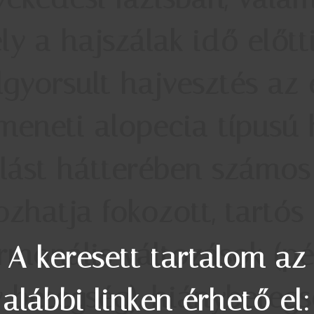
ly a hajszálak idő előtti
lgyorsult hajvesztés az 
eneti alopecia típusú h
llást hátterében számo
hatja fokozott, tartós s
rmonális változások (pé
A keresett tartalom az
y betegség), hiánybetegsé
alábbi linken érhető el: