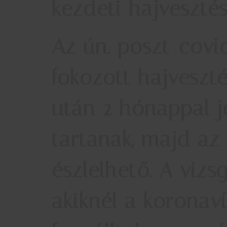
kezdeti hajvesztés
Az ún.
poszt-covid
fokozott hajveszté
után 2 hónappal j
tartanak, majd az
észlelhető. A vizs
akiknél a koronav