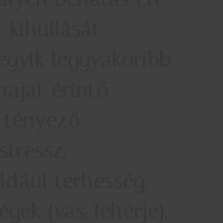
 kihullását
egyik leggyakoribb
ajat érintő
s tényező
tressz,
ldául terhesség,
gek (vas, fehérje),