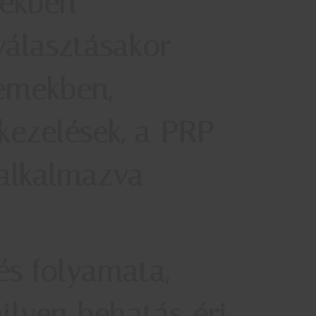
tekben
választásakor
emekben,
ezelések, a PRP
 alkalmazva
és folyamata,
ilyen behatás éri