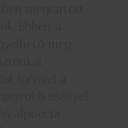
ekben megtartott
ünk. Ebben a
igyelhető meg
ztétikai
ést igényel a
nagyobb eséllyel
én alpoecia