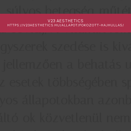
, súlyos betegség, műté
V23 AESTHETICS
l. covid), A-vitamin fok
HTTPS://V23AESTHETICS.HU/ALLAPOT/FOKOZOTT-HAJHULLAS/
yszerek szedése is kivá
s jellemzően a behatás 
z esetek többségében s
yos állapotokban azonba
ltó ok közvetlenül nem