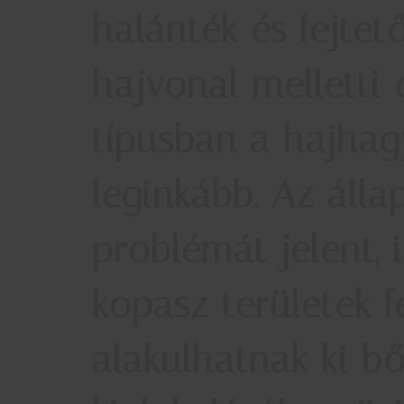
halánték és fejtet
hajvonal melletti d
típusban a hajhag
leginkább. Az álla
problémát jelent, 
kopasz területek 
alakulhatnak ki b