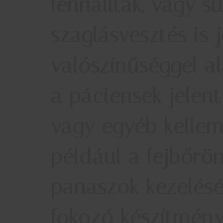
fennálltak, vagy sú
szaglásvesztés is 
valószínűséggel al
a páciensek jelent
vagy egyéb kellem
például a fejbőrö
panaszok kezelésé
fokozó készítmény