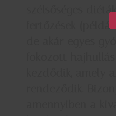
szélsőséges diéták
fertőzések (példáu
de akár egyes gyóg
fokozott hajhullá
kezdődik, amely a
rendeződik. Bizon
amennyiben a kivá