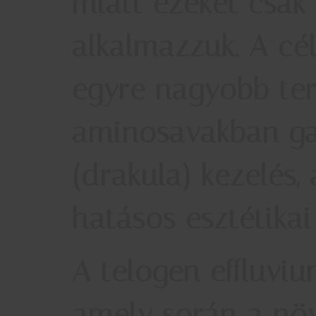
miatt ezeket csak 
alkalmazzuk. A cél
egyre nagyobb te
aminosavakban ga
(drakula) kezelés
hatásos esztétika
A
telogen effluvi
amely során a növ