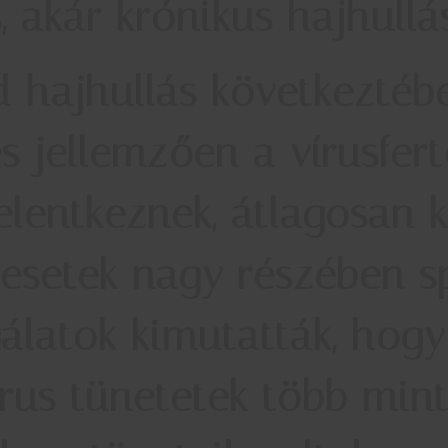
, akár krónikus hajhullás
 hajhullás
következtébe
s jellemzően a vírusfert
elentkeznek, átlagosan 
 esetek nagy részében s
gálatok kimutatták, hog
írus tünetetek több min