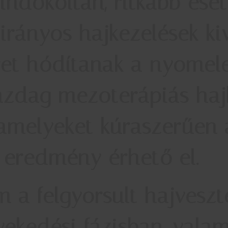
indokoltan, ritkább ese
irányos hajkezelések ki
ret hódítanak a nyomel
zdag mezoterápiás hajk
, amelyeket kúraszerűen
i eredmény érhető el.
um
a felgyorsult hajveszt
ekedési fázisban, valam