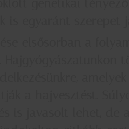
klött genetikai tényező
k is egyaránt szerepet j
lése elsősorban a folya
l. Hajgyógyászatunkon t
ndelkezésünkre, amelyek
hatják a hajvesztést. Sú
s is javasolt lehet, de