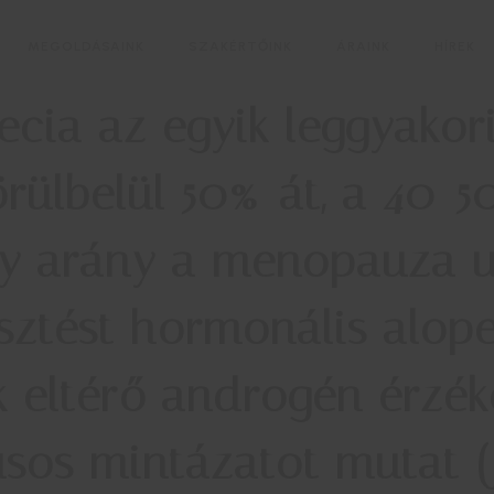
MEGOLDÁSAINK
SZAKÉRTŐINK
ÁRAINK
HÍREK
ecia
az egyik leggyakor
körülbelül 50%-át, a 40-
ely arány a menopauza 
sztést hormonális alopec
ok eltérő androgén érzé
sos mintázatot mutat (