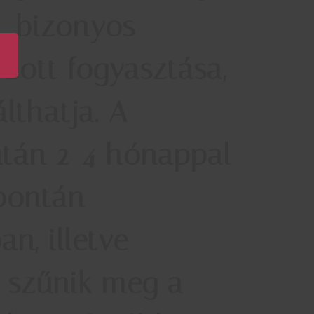
t, bizonyos
ozott fogyasztása,
lthatja. A
után 2-4 hónappal
pontán
n, illetve
 szűnik meg a