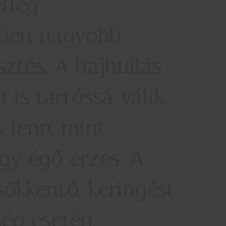
etleg
ekben nagyobb
sztés. A hajhullás
is tartóssá válik,
 fenn, mint
gy égő érzés. A
ökkentő, keringést
ség esetén