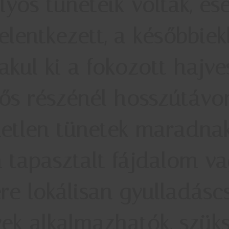
lyos tüneteik voltak, es
jelentkezett, a későbbi
akul ki a fokozott hajve
ős részénél hosszútávon 
etlen tünetek maradnak
n tapasztalt fájdalom va
re lokálisan gyulladáscs
ek alkalmazhatók, szük