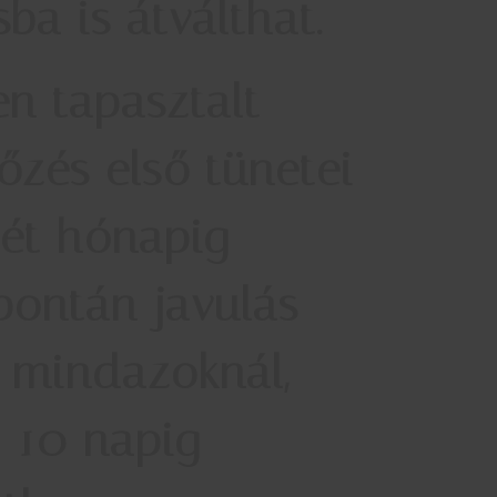
ba is átválthat.
n tapasztalt
őzés első tünetei
két hónapig
pontán javulás
y mindazoknál,
t 10 napig