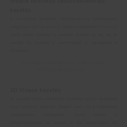
Vivace mikrotűs rádiófrekvenciás
kezelés
A mikrotűkkel kombinált rádiófrekvenciás bőrfeszesítés
megújítja a bőrt az arcon, a nyakon, a dekoltázs, a has és a
kézfej bőrén, finomítja a ráncokat. Kiemeli az arc, az áll
vonalát, és feszesíti a szemhéjakat is, egységesíti a
bőrfelszínt.
TOVÁBBI INFORMÁCIÓK A MEDICARE
PÁCIENS AKADÉMIÁN
3D Vivace kezelés
3D protokoll három különböző bőrréteg célzott kezelését
teszi lehetővé egyetlen alkalom során. Ez a többrétegű
megközelítés kimagaslóan képes fokozni a
kollagéntermelést és javítani a bőr feszességét, az