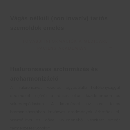
Vágás nélküli (non invazív) tartós
szemöldök emelés
TOVÁBBI INFORMÁCIÓK A MEDICARE
PÁCIENS AKADÉMIÁN
Hialuronsavas arcformázás és
archarmonizáció
A hialuronsavas kezelés egyedülálló hatékonysággal
alkalmazott eljárás a ráncok elleni küzdelemben és
volumenpótlásban. A kezeléssel az arc teljes
harmonizációjában látványos eredmények érhetőek el,
visszaállítva az idővel volumenéből veszített arcbőr
természetes vonalait.