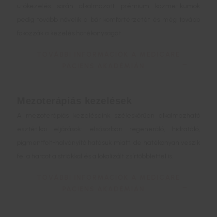
utókezelés során alkalmazott prémium kozmetikumok
pedig tovább növelik a bőr komfortérzetét és még tovább
fokozzák a kezelés hatékonyságát.
TOVÁBBI INFORMÁCIÓK A MEDICARE
PÁCIENS AKADÉMIÁN
Mezoterápiás kezelések
A mezoterápiás kezeléseink széleskörűen alkalmazható
esztétikai eljárások: elsősorban regeneráló, hidratáló,
pigmentfolt-halványító hatásuk miatt, de hatékonyan veszik
fel a harcot a striákkal és a lokalizált zsírtöbblettel is.
TOVÁBBI INFORMÁCIÓK A MEDICARE
PÁCIENS AKADÉMIÁN