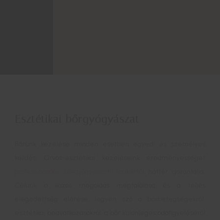
Esztétikai bőrgyógyászat
Bőrünk kezelése minden esetben egyedi és személyes
kérdés. Orvos-esztétikai kezeléseink eredményességét
professzionális bőrgyógyászati szakértő
i háttér garantálja.
Célunk a közös megoldás megtalálása és a teljes
elégedettség elérése, legyen szó a bőrbetegségekről,
esztétikai beavatkozásokról, a bőr különleges odafigyeléséről