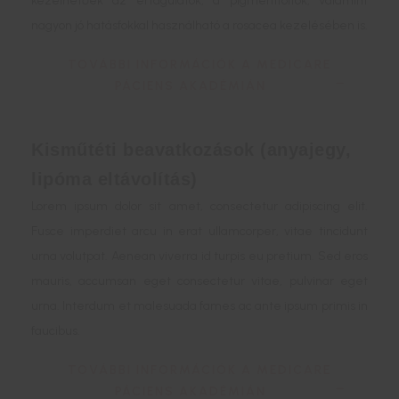
kezelhetőek az értágulatok, a pigmentfoltok, valamint
nagyon jó hatásfokkal használható a rosacea kezelésében is.
TOVÁBBI INFORMÁCIÓK A MEDICARE
PÁCIENS AKADÉMIÁN
Kisműtéti beavatkozások (anyajegy,
lipóma eltávolítás)
Lorem ipsum dolor sit amet, consectetur adipiscing elit.
Fusce imperdiet arcu in erat ullamcorper, vitae tincidunt
urna volutpat. Aenean viverra id turpis eu pretium. Sed eros
mauris, accumsan eget consectetur vitae, pulvinar eget
urna. Interdum et malesuada fames ac ante ipsum primis in
faucibus.
TOVÁBBI INFORMÁCIÓK A MEDICARE
PÁCIENS AKADÉMIÁN