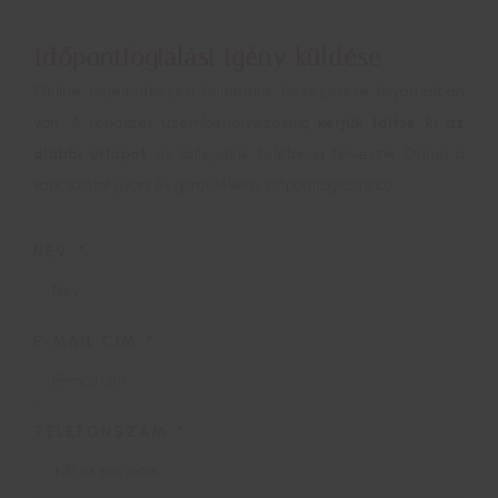
Időpontfoglalási igény küldése
Online bejelentkezési felületünk bevezetése folyamatban
van. A rendszer üzembehelyezéséig
kérjük töltse ki az
alábbi űrlapot
és kollegáink telefonon felveszik Önnel a
kapcsolatot gyors és gördülékeny időpontfoglaláshoz.
NÉV
E-MAIL CÍM
TELEFONSZÁM