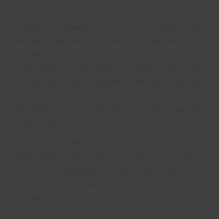
vagy akár csak egy megnyugtató magyarázatról.
Esztétikai megoldásaink során kizárólag olyan
beavatkozásokat végzünk, amelyek minden tekintetben
hozzájárulnak a bőr egészségének és minőségének
megtartásához, annak tovább javításához. Kezeléseink
tervezésekor mindig a megfelelő indikációban, szakmailag
javasolt, személyre szabott kezelési tervvel támogatjuk
pácienseinket a számunkra legjobb döntések
meghozatalában.
Kezeléseink kialakításakor minden esetben a női szépség
egyensúlyának megtartására, a természetes vonások és
pácienseink egyediségének hosszú távú megőrzésére
törekszünk. Mindezen alapelvek mentén új szintre emeljük a
törődést.