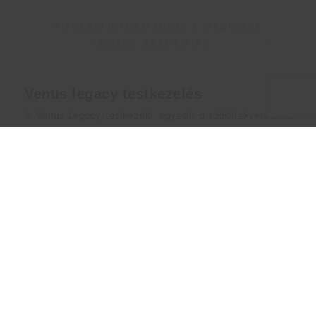
TOVÁBBI INFORMÁCIÓK A MEDICARE
PÁCIENS AKADÉMIÁN
Venus legacy testkezelés
A Venus Legacy testkezelő egyesíti a rádiófrekvencia, a
pulzáló mágneses mező és a vákum egymást erősítő
hatását. A népszerű alakformáló kezelésünk felveszi a
harcot a narancsbőrrel, feszesíti a bőrt, csökkenti a
zsírfelesleget, valamint megoldást kínál a striák és a ráncok
okozta problémákra.
TOVÁBBI INFORMÁCIÓK A MEDICARE
PÁCIENS AKADÉMIÁN
Nucleofill Hair kezelés