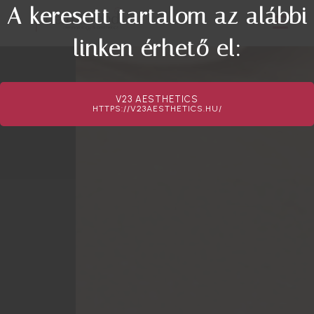
A keresett tartalom az alábbi
linken érhető el:
V23 AESTHETICS
HTTPS://V23AESTHETICS.HU/