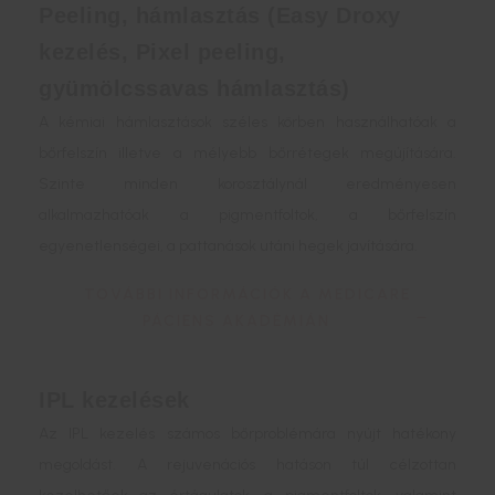
Peeling, hámlasztás (Easy Droxy
kezelés, Pixel peeling,
gyümölcssavas hámlasztás)
A kémiai hámlasztások széles körben használhatóak a
bőrfelszín illetve a mélyebb bőrrétegek megújítására.
Szinte minden korosztálynál eredményesen
alkalmazhatóak a pigmentfoltok, a bőrfelszín
egyenetlenségei, a pattanások utáni hegek javítására.
TOVÁBBI INFORMÁCIÓK A MEDICARE
PÁCIENS AKADÉMIÁN
IPL kezelések
Az IPL kezelés számos bőrproblémára nyújt hatékony
megoldást. A rejuvenációs hatáson túl célzottan