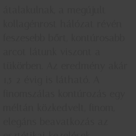
átalakulnak, a megújult
kollagénrost hálózat révén
feszesebb bőrt, kontúrosabb
arcot látunk viszont a
tükörben. Az eredmény akár
1,5-2 évig is látható. A
finomszálas kontúrozás egy
méltán közkedvelt, finom,
elegáns beavatkozás az
esztétikai kezelések