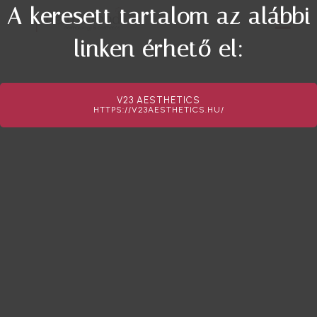
A keresett tartalom az alábbi
linken érhető el:
V23 AESTHETICS
HTTPS://V23AESTHETICS.HU/