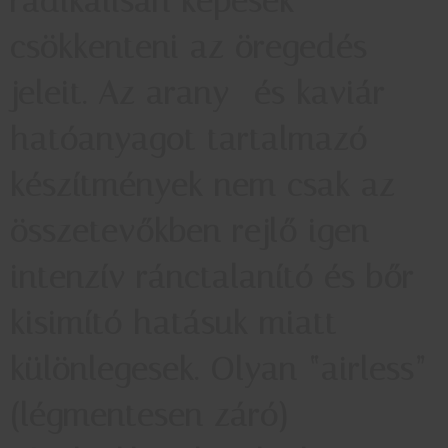
radikálisan képesek
csökkenteni az öregedés
jeleit. Az arany- és kaviár
hatóanyagot tartalmazó
készítmények nem csak az
összetevőkben rejlő igen
intenzív ránctalanító és bőr-
kisimító hatásuk miatt
különlegesek. Olyan “airless”
(légmentesen záró)