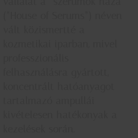
vállalat a “szérumok háza”
(“House of Serums”) néven
vált közismertté a
kozmetikai iparban, mivel
professzionális
felhasználásra gyártott,
koncentrált hatóanyagot
tartalmazó ampullái
kivételesen hatékonyak a
kezelések során.